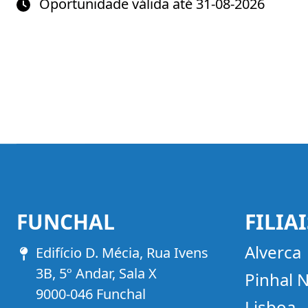
Oportunidade válida até 31-08-2026
FUNCHAL
FILIAI
Alverca
Morada
Edifício D. Mécia, Rua Ivens
3B, 5º Andar, Sala X
Pinhal 
9000-046 Funchal
Lisboa