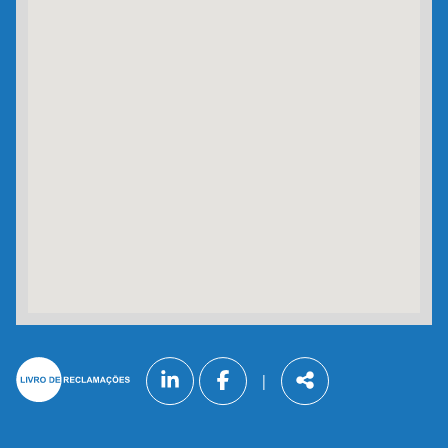
Siga-
|
nos
Partilhar
na